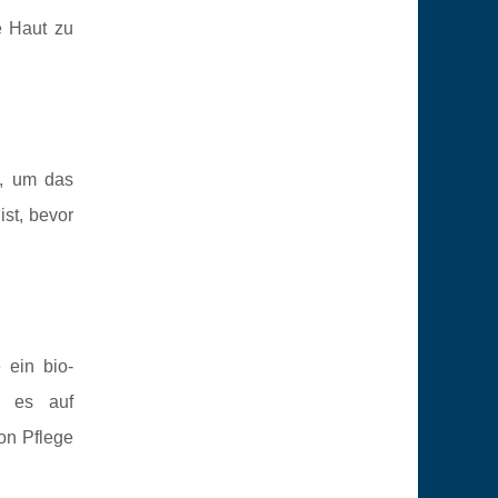
ie Haut zu
n, um das
ist, bevor
 ein bio-
e es auf
ion Pflege