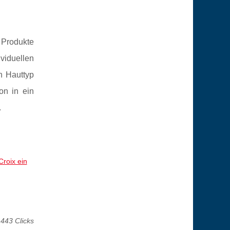
 Produkte
ividuellen
n Hauttyp
on in ein
.
roix ein
 443 Clicks