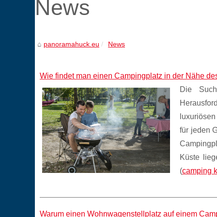
News
panoramahuck.eu
News
Wie findet man einen Campingplatz in der Nähe de
Die Such
Herausford
luxuriösen
für jeden 
Campingpl
Küste lieg
(
camping k
Warum einen Wohnwagenstellplatz auf einem Camp