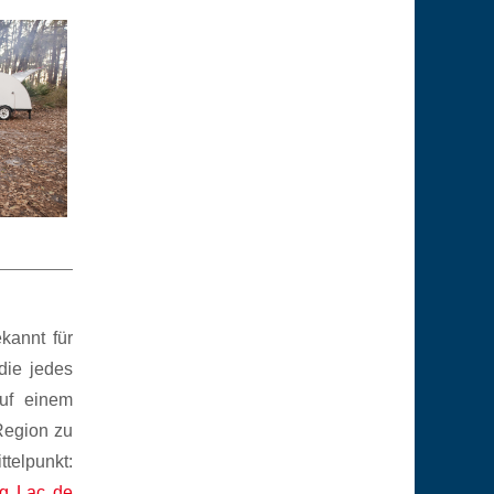
kannt für
die jedes
auf einem
Region zu
ttelpunkt:
g Lac de