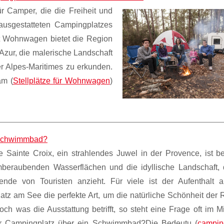
r Camper, die die Freiheit und
ausgestatteten Campingplatzes
t Wohnwagen bietet die Region
'Azur, die malerische Landschaft
 Alpes-Maritimes zu erkunden.
am (
Stellplätze für Wohnwagen
)
n Schwimmbad?
 Sainte Croix, ein strahlendes Juwel in der Provence, ist be
mberaubenden Wasserflächen und die idyllische Landschaft, 
ende von Touristen anzieht. Für viele ist der Aufenthalt 
tz am See die perfekte Art, um die natürliche Schönheit der 
och was die Ausstattung betrifft, so steht eine Frage oft im Mi
er Campingplatz über ein Schwimmbad?Die Bedeutu (
campin