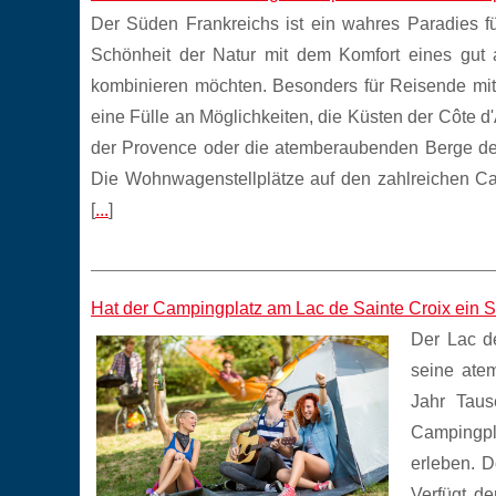
Der Süden Frankreichs ist ein wahres Paradies fü
Schönheit der Natur mit dem Komfort eines gut 
kombinieren möchten. Besonders für Reisende mi
eine Fülle an Möglichkeiten, die Küsten der Côte d
der Provence oder die atemberaubenden Berge der
Die Wohnwagenstellplätze auf den zahlreichen C
[
...
]
Hat der Campingplatz am Lac de Sainte Croix ei
Der Lac de
seine ate
Jahr Taus
Campingpla
erleben. D
Verfügt d