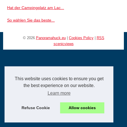
Hat der Campingplatz am Lac...
So wählen Sie das beste...
© 2026
Panoramahuck.eu
|
Cookies Policy
|
RSS
scenicviews
This website uses cookies to ensure you get
the best experience on our website.
Learn more
Refuse Cookie
Allow cookies